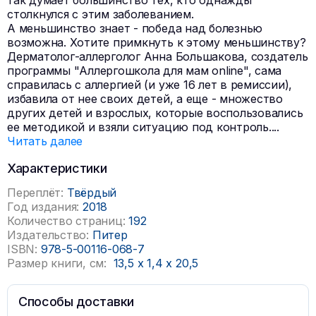
так думает большинство тех, кто однажды
столкнулся с этим заболеванием.
А меньшинство знает - победа над болезнью
возможна. Хотите примкнуть к этому меньшинству?
Дерматолог-аллерголог Анна Большакова, создатель
программы "Аллергошкола для мам online", сама
справилась с аллергией (и уже 16 лет в ремиссии),
избавила от нее своих детей, а еще - множество
других детей и взрослых, которые воспользовались
ее методикой и взяли ситуацию под контроль.
...
Читать далее
Характеристики
Переплёт:
Твёрдый
Год издания:
2018
Количество страниц:
192
Издательство:
Питер
ISBN:
978-5-00116-068-7
Размер книги, см:
13,5
x
1,4
x
20,5
Способы доставки