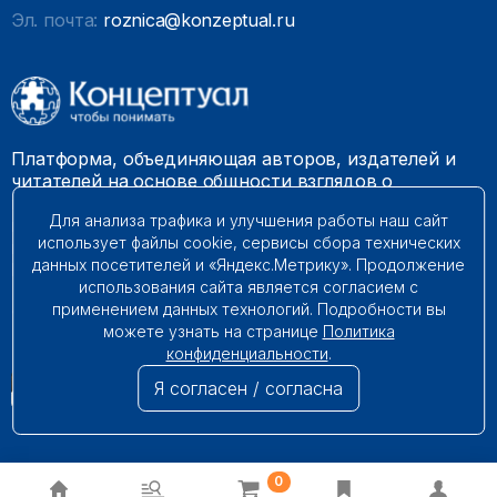
Эл. почта:
roznica@konzeptual.ru
Платформа, объединяющая авторов, издателей и
читателей на основе общности взглядов о
необходимости построения справедливого и
Для анализа трафика и улучшения работы наш сайт
гармоничного мироустройства. Наши книги можно
использует файлы cookie, сервисы сбора технических
встретить на многих книготорговых площадках
данных посетителей и «Яндекс.Метрику». Продолжение
России.
использования сайта является согласием с
применением данных технологий. Подробности вы
© 2009 – 2026. Все права защищены.
можете узнать на странице
Политика
конфиденциальности
.
Я согласен / согласна
0