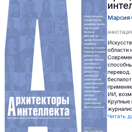
инте
Марсия
АННОТАЦИ
Искусств
области 
Современ
способны
перевод.
беспилот
применяю
ИИ, возм
Крупные 
журналис
Читать д