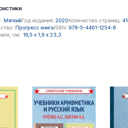
ристики
:
Мягкий
Год издания:
2020
Количество страниц:
41
ство:
Прогресс книга
ISBN:
978-5-4461-1254-8
иги, см:
16,5
x
1,9
x
23,3