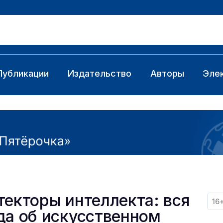
Публикации
Издательство
Авторы
Эле
текторы интеллекта: вся
16
да об искусственном