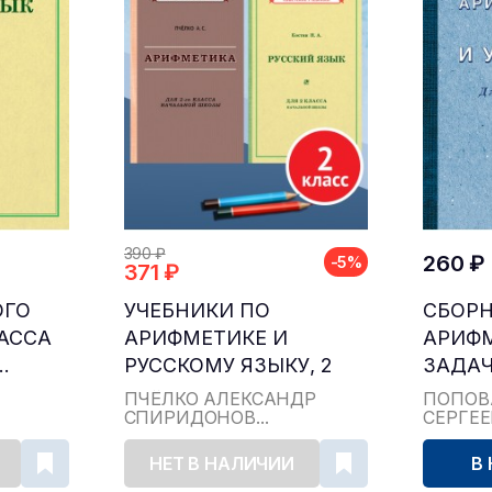
390 ₽
260 ₽
-5%
371 ₽
ОГО
УЧЕБНИКИ ПО
СБОР
ЛАССА
АРИФМЕТИКЕ И
АРИФ
.
РУССКОМУ ЯЗЫКУ, 2
ЗАДАЧ
КЛАСС...
ДЛЯ НА
ПЧЁЛКО АЛЕКСАНДР
ПОПОВ
СПИРИДОНОВ...
СЕРГЕ
НЕТ В НАЛИЧИИ
В