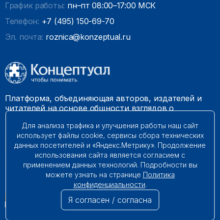
График работы:
пн–пт 08:00–17:00 МСК
Телефон:
+7 (495) 150-69-70
Эл. почта:
roznica@konzeptual.ru
Платформа, объединяющая авторов, издателей и
читателей на основе общности взглядов о
необходимости построения справедливого и
Для анализа трафика и улучшения работы наш сайт
гармоничного мироустройства. Наши книги можно
использует файлы cookie, сервисы сбора технических
встретить на многих книготорговых площадках
данных посетителей и «Яндекс.Метрику». Продолжение
России.
использования сайта является согласием с
применением данных технологий. Подробности вы
© 2009 – 2026. Все права защищены.
можете узнать на странице
Политика
конфиденциальности
.
Я согласен / согласна