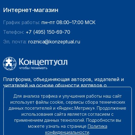
Интернет-магазин
График работы:
пн–пт 08:00–17:00 МСК
Телефон:
+7 (495) 150-69-70
Эл. почта:
roznica@konzeptual.ru
Платформа, объединяющая авторов, издателей и
читателей на основе общности взглядов о
необходимости построения справедливого и
Для анализа трафика и улучшения работы наш сайт
гармоничного мироустройства. Наши книги можно
использует файлы cookie, сервисы сбора технических
встретить на многих книготорговых площадках
данных посетителей и «Яндекс.Метрику». Продолжение
России.
использования сайта является согласием с
применением данных технологий. Подробности вы
© 2009 – 2026. Все права защищены.
можете узнать на странице
Политика
конфиденциальности
.