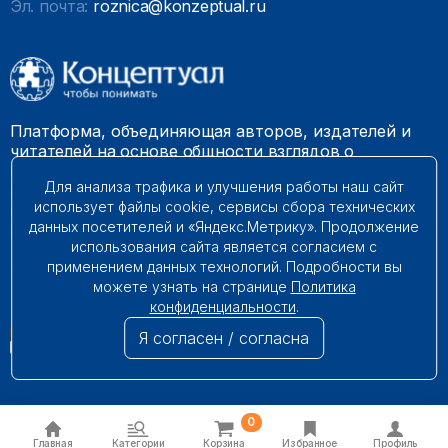
Эл. почта:
roznica@konzeptual.ru
Платформа, объединяющая авторов, издателей и
читателей на основе общности взглядов о
необходимости построения справедливого и
Для анализа трафика и улучшения работы наш сайт
гармоничного мироустройства. Наши книги можно
использует файлы cookie, сервисы сбора технических
встретить на многих книготорговых площадках
данных посетителей и «Яндекс.Метрику». Продолжение
России.
использования сайта является согласием с
применением данных технологий. Подробности вы
© 2009 – 2026. Все права защищены.
можете узнать на странице
Политика
конфиденциальности
.
Я согласен / согласна
0
Главная
Категории
Корзина
Избранное
Профиль