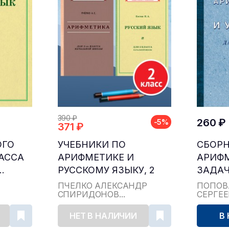
390 ₽
260 ₽
-5%
371 ₽
ОГО
УЧЕБНИКИ ПО
СБОР
ЛАССА
АРИФМЕТИКЕ И
АРИФ
.
РУССКОМУ ЯЗЫКУ, 2
ЗАДАЧ
КЛАСС...
ДЛЯ НА
ПЧЁЛКО АЛЕКСАНДР
ПОПОВ
СПИРИДОНОВ...
СЕРГЕ
НЕТ В НАЛИЧИИ
В