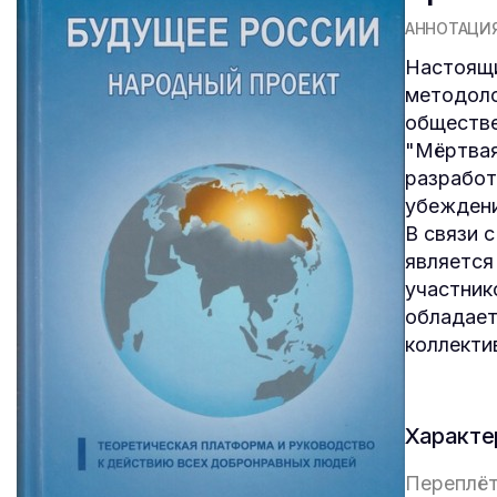
АННОТАЦИ
Настоящи
методоло
обществе
"Мёртвая
разработ
убеждени
В связи 
является
участник
обладает
коллекти
Характе
Переплёт