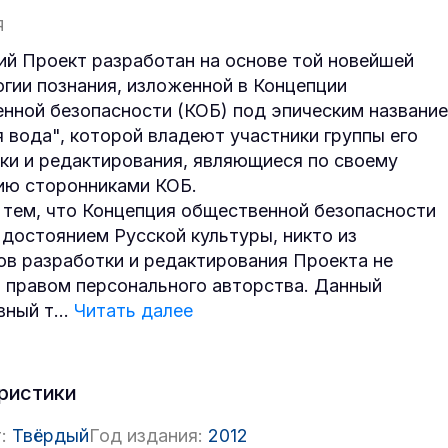
Я
й Проект разработан на основе той новейшей
гии познания, изложенной в Концепции
нной безопасности (КОБ) под эпическим названи
 вода", которой владеют участники группы его
ки и редактирования, являющиеся по своему
ю сторонниками КОБ.
с тем, что Концепция общественной безопасности
 достоянием Русской культуры, никто из
ов разработки и редактирования Проекта не
 правом персонального авторства. Данный
вный т
...
Читать далее
ристики
:
Твёрдый
Год издания:
2012