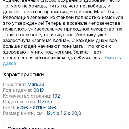
«Единственный способ сохранить здоровье – есть
то, чего не хочешь, пить то, чего не любишь, и
делать то, что не нравится», – говорил Марк Твен.
Революция зеленых коктейлей полностью изменила
это утверждение! Теперь в арсенале человечества
появилось универсальное природное лекарство, не
только полезное, но и вкусное. Америку уже
захлестнула «зеленая волна». С каждым днем все
больше людей начинают понимать, что ключ к
здоровью – у них под ногами. Зелень – вот
совершенная человеческая еда. Живитель
...
Читать
далее
Характеристики
Переплёт:
Мягкий
Год издания:
2019
Количество страниц:
192
Издательство:
Питер
ISBN:
978-5-00116-158-5
Размер книги, см:
12,4
x
1,2
x
20,0
Способы доставки