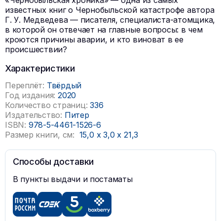
«Чернобыльская хроника» — одна из самых
известных книг о Чернобыльской катастрофе автора
Г. У. Медведева — писателя, специалиста-атомщика,
в которой он отвечает на главные вопросы: в чем
кроются причины аварии, и кто виноват в ее
происшествии?
Характеристики
Переплёт:
Твёрдый
Год издания:
2020
Количество страниц:
336
Издательство:
Питер
ISBN:
978-5-4461-1526-6
Размер книги, см:
15,0
x
3,0
x
21,3
Способы доставки
В пункты выдачи и постаматы