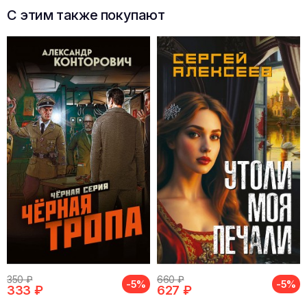
С этим также покупают
350 ₽
660 ₽
-5%
-5%
333 ₽
627 ₽