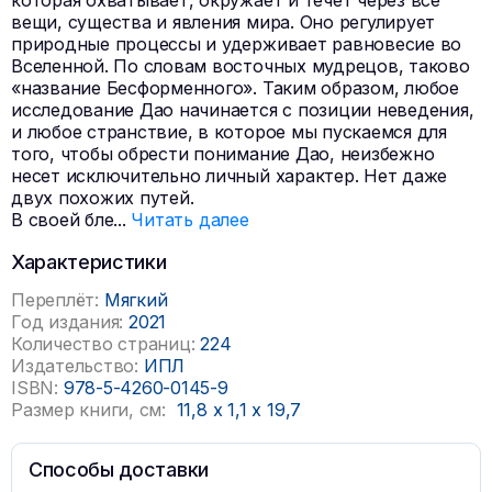
которая охватывает, окружает и течет через все
вещи, существа и явления мира. Оно регулирует
природные процессы и удерживает равновесие во
Вселенной. По словам восточных мудрецов, таково
«название Бесформенного». Таким образом, любое
исследование Дао начинается с позиции неведения,
и любое странствие, в которое мы пускаемся для
того, чтобы обрести понимание Дао, неизбежно
несет исключительно личный характер. Нет даже
двух похожих путей.
В своей бле
...
Читать далее
Характеристики
Переплёт:
Мягкий
Год издания:
2021
Количество страниц:
224
Издательство:
ИПЛ
ISBN:
978-5-4260-0145-9
Размер книги, см:
11,8
x
1,1
x
19,7
Способы доставки