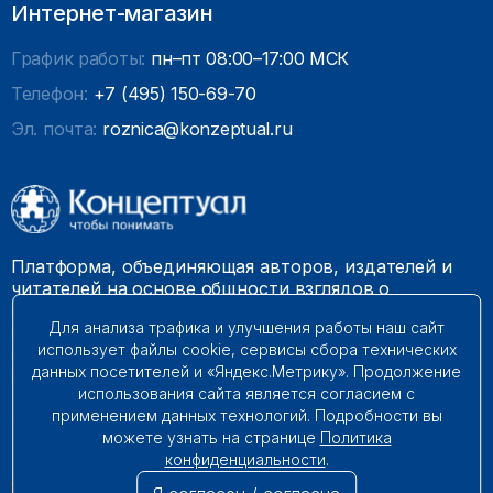
Интернет-магазин
График работы:
пн–пт 08:00–17:00 МСК
Телефон:
+7 (495) 150-69-70
Эл. почта:
roznica@konzeptual.ru
Платформа, объединяющая авторов, издателей и
читателей на основе общности взглядов о
необходимости построения справедливого и
Для анализа трафика и улучшения работы наш сайт
гармоничного мироустройства. Наши книги можно
использует файлы cookie, сервисы сбора технических
встретить на многих книготорговых площадках
данных посетителей и «Яндекс.Метрику». Продолжение
России.
использования сайта является согласием с
применением данных технологий. Подробности вы
© 2009 – 2026. Все права защищены.
можете узнать на странице
Политика
конфиденциальности
.