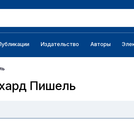
Публикации
Издательство
Авторы
Эле
ль
ихард Пишель