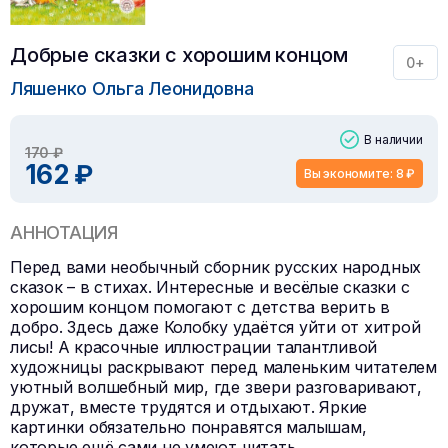
Добрые сказки с хорошим концом
0+
Ляшенко Ольга Леонидовна
В наличии
170 ₽
162 ₽
Вы экономите: 8 ₽
АННОТАЦИЯ
Перед вами необычный сборник русских народных
сказок – в стихах. Интересные и весёлые сказки с
хорошим концом помогают с детства верить в
добро. Здесь даже Колобку удаётся уйти от хитрой
лисы! А красочные иллюстрации талантливой
художницы раскрывают перед маленьким читателем
уютный волшебный мир, где звери разговаривают,
дружат, вместе трудятся и отдыхают. Яркие
картинки обязательно понравятся малышам,
которые ещё сами не умеют читать.