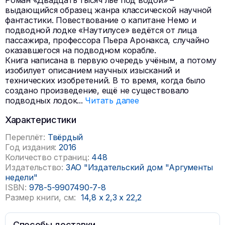
Роман «Двадцать тысяч лье под водой» –
выдающийся образец жанра классической научной
фантастики. Повествование о капитане Немо и
подводной лодке «Наутилусе» ведётся от лица
пассажира, профессора Пьера Аронакса, случайно
оказавшегося на подводном корабле.
Книга написана в первую очередь учёным, а потому
изобилует описанием научных изысканий и
технических изобретений. В то время, когда было
создано произведение, ещё не существовало
подводных лодок
...
Читать далее
Характеристики
Переплёт:
Твёрдый
Год издания:
2016
Количество страниц:
448
Издательство:
ЗАО "Издательский дом "Аргументы
недели"
ISBN:
978-5-9907490-7-8
Размер книги, см:
14,8
x
2,3
x
22,2
Способы доставки