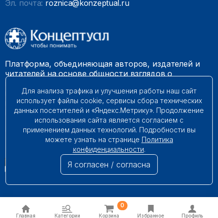
Эл. почта:
roznica@konzeptual.ru
Платформа, объединяющая авторов, издателей и
читателей на основе общности взглядов о
необходимости построения справедливого и
Для анализа трафика и улучшения работы наш сайт
гармоничного мироустройства. Наши книги можно
использует файлы cookie, сервисы сбора технических
встретить на многих книготорговых площадках
данных посетителей и «Яндекс.Метрику». Продолжение
России.
использования сайта является согласием с
применением данных технологий. Подробности вы
© 2009 – 2026. Все права защищены.
можете узнать на странице
Политика
конфиденциальности
.
Я согласен / согласна
0
Главная
Категории
Корзина
Избранное
Профиль