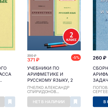
390 ₽
260 ₽
-5%
371 ₽
ОГО
УЧЕБНИКИ ПО
СБОР
ЛАССА
АРИФМЕТИКЕ И
АРИФ
.
РУССКОМУ ЯЗЫКУ, 2
ЗАДАЧ
КЛАСС...
ДЛЯ НА
ПЧЁЛКО АЛЕКСАНДР
ПОПОВ
СПИРИДОНОВ...
СЕРГЕ
НЕТ В НАЛИЧИИ
В