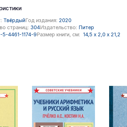
ристики
:
Твёрдый
Год издания:
2020
во страниц:
304
Издательство:
Питер
-5-4461-1174-9
Размер книги, см:
14,5
x
2,0
x
21,2