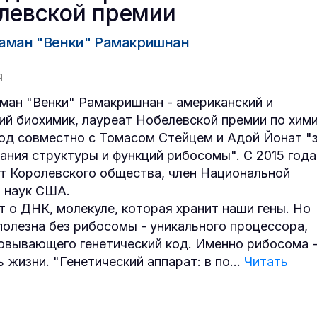
левской премии
аман "Венки" Рамакришнан
Я
ман "Венки" Рамакришнан - американский и
ий биохимик, лауреат Нобелевской премии по хим
год совместно с Томасом Стейцем и Адой Йонат "
ания структуры и функций рибосомы". С 2015 года
т Королевского общества, член Национальной
 наук США.
т о ДНК, молекуле, которая хранит наши гены. Но
олезна без рибосомы - уникального процессора,
вывающего генетический код. Именно рибосома 
ь жизни. "Генетический аппарат: в по
...
Читать