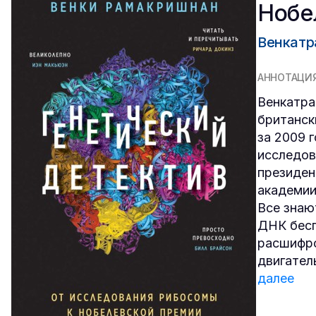
Нобе
Венкатр
АННОТАЦИ
Венкатра
британск
за 2009 
исследов
президен
академии
Все знаю
ДНК бесп
расшифро
двигател
далее