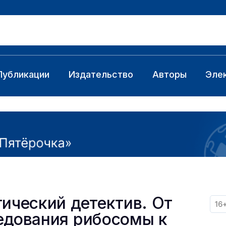
Публикации
Издательство
Авторы
Эле
тический детектив. От
16
едования рибосомы к