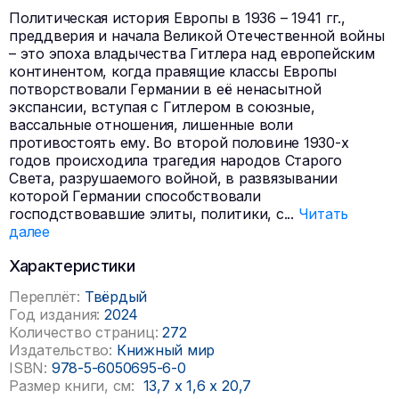
Политическая история Европы в 1936 – 1941 гг.,
преддверия и начала Великой Отечественной войны
– это эпоха владычества Гитлера над европейским
континентом, когда правящие классы Европы
потворствовали Германии в её ненасытной
экспансии, вступая с Гитлером в союзные,
вассальные отношения, лишенные воли
противостоять ему. Во второй половине 1930-х
годов происходила трагедия народов Старого
Света, разрушаемого войной, в развязывании
которой Германии способствовали
господствовавшие элиты, политики, с
...
Читать
далее
Характеристики
Переплёт:
Твёрдый
Год издания:
2024
Количество страниц:
272
Издательство:
Книжный мир
ISBN:
978-5-6050695-6-0
Размер книги, см:
13,7
x
1,6
x
20,7