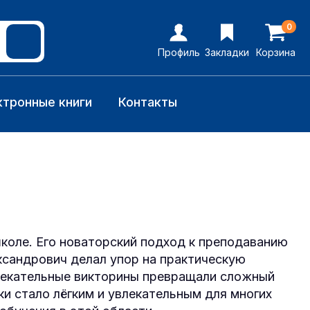
0
Профиль
Закладки
Корзина
ктронные книги
Контакты
коле. Его новаторский подход к преподаванию
ксандрович делал упор на практическую
лекательные викторины превращали сложный
ки стало лёгким и увлекательным для многих