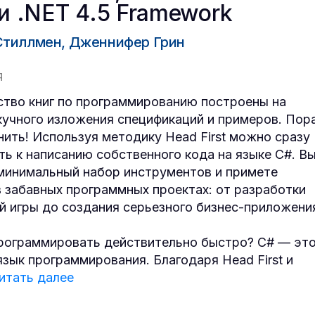
и .NET 4.5 Framework
тиллмен, Дженнифер Грин
Я
тво книг по программированию построены на
кучного изложения спецификаций и примеров. Пор
нить! Используя методику Head First можно сразу
ть к написанию собственного кода на языке C#. В
минимальный набор инструментов и примете
в забавных программных проектах: от разработки
й игры до создания серьезного бизнес-приложени
рограммировать действительно быстро? C# — эт
зык программирования. Благодаря Head First и
итать далее