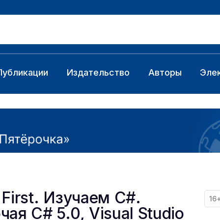
Публикации
Издательство
Авторы
Эле
First. Изучаем C#.
16
ая C# 5.0, Visual Studio