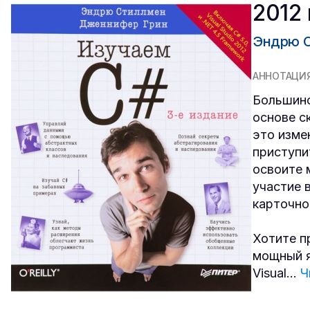
2012 
Эндрю С
АННОТАЦИ
Большинс
основе с
это изме
приступи
освоите 
участие 
карточно
Хотите п
мощный я
Visual
...
Ч