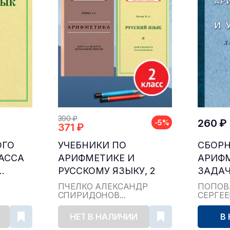
390 ₽
260 ₽
-5%
371 ₽
ОГО
УЧЕБНИКИ ПО
СБОР
ЛАССА
АРИФМЕТИКЕ И
АРИФ
.
РУССКОМУ ЯЗЫКУ, 2
ЗАДАЧ
КЛАСС...
ДЛЯ НА
ПЧЁЛКО АЛЕКСАНДР
ПОПОВ
СПИРИДОНОВ...
СЕРГЕ
НЕТ В НАЛИЧИИ
В