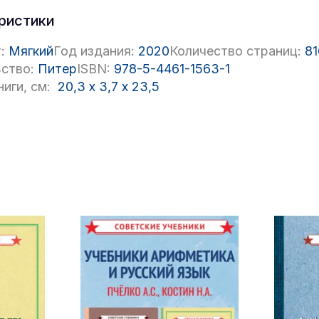
ристики
:
Мягкий
Год издания:
2020
Количество страниц:
81
ство:
Питер
ISBN:
978-5-4461-1563-1
иги, см:
20,3
x
3,7
x
23,5