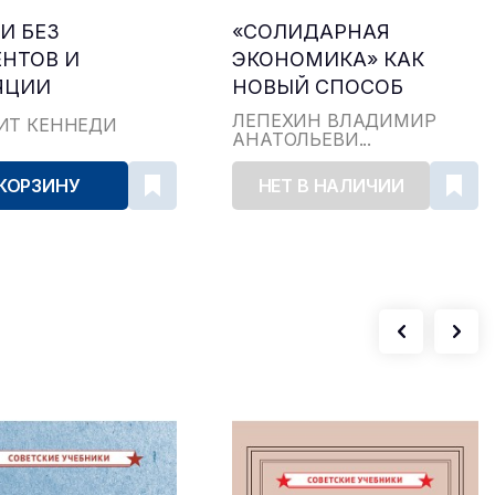
И БЕЗ
«СОЛИДАРНАЯ
НТОВ И
ЭКОНОМИКА» КАК
ЯЦИИ
НОВЫЙ СПОСОБ
ПРОИЗВОДСТВА
ЛЕПЕХИН ВЛАДИМИР
ИТ КЕННЕДИ
АНАТОЛЬЕВИ...
 КОРЗИНУ
НЕТ В НАЛИЧИИ