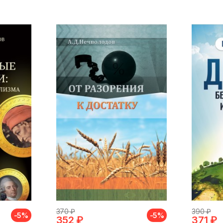
370 ₽
390 ₽
-5%
-5%
352 ₽
371 ₽