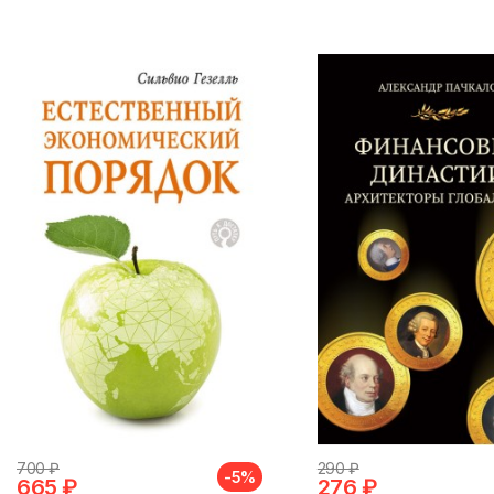
700 ₽
290 ₽
-5%
665 ₽
276 ₽