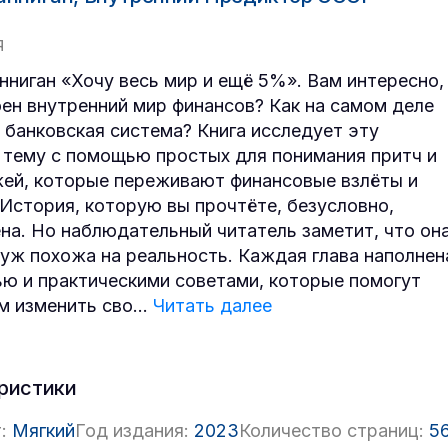
Я
нниган «Хочу весь мир и ещё 5%». Вам интересно,
оен внутренний мир финансов? Как на самом деле
 банковская система? Книга исследует эту
тему с помощью простых для понимания притч и
ей, которые переживают финансовые взлёты и
 История, которую вы прочтёте, безусловно,
а. Но наблюдательный читатель заметит, что он
уж похожа на реальность. Каждая глава наполнен
ю и практическими советами, которые помогут
м изменить сво
...
Читать далее
ристики
:
Мягкий
Год издания:
2023
Количество страниц:
5