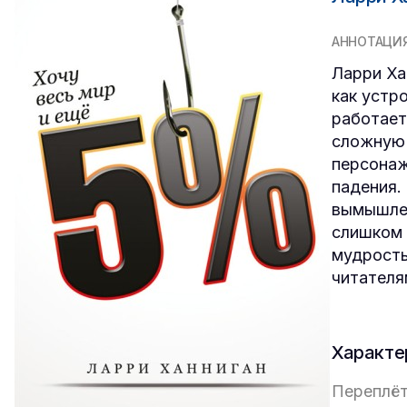
АННОТАЦИ
Ларри Ха
как устр
работает
сложную 
персонаж
падения.
вымышлен
слишком 
мудрость
читателя
Характе
Переплёт