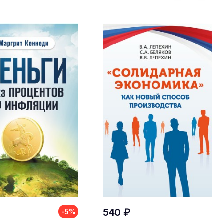
540 ₽
-5%