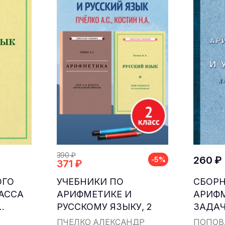
390 ₽
260 ₽
-5%
371 ₽
ОГО
УЧЕБНИКИ ПО
СБОР
ЛАССА
АРИФМЕТИКЕ И
АРИФ
.
РУССКОМУ ЯЗЫКУ, 2
ЗАДАЧ
КЛАСС...
ДЛЯ НА
ПЧЁЛКО АЛЕКСАНДР
ПОПОВ