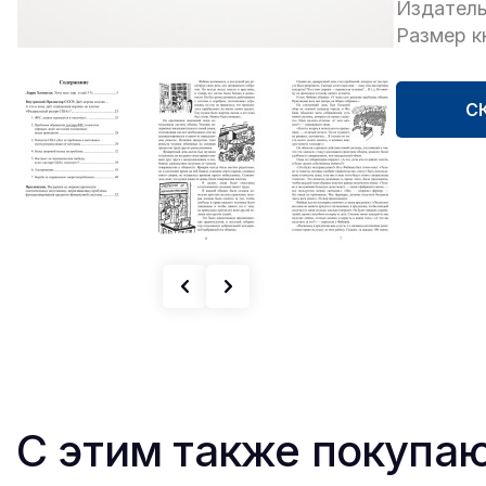
Издатель
Размер кн
С
С этим также покупа