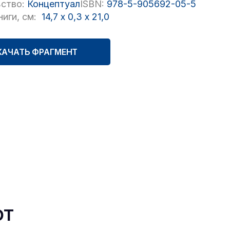
ство:
Концептуал
ISBN:
978-5-905692-05-5
иги, см:
14,7
x
0,3
x
21,0
КАЧАТЬ ФРАГМЕНТ
ют