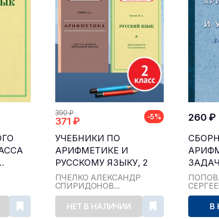
390 ₽
260 ₽
-5%
371 ₽
ОГО
УЧЕБНИКИ ПО
СБОР
ЛАССА
АРИФМЕТИКЕ И
АРИФ
.
РУССКОМУ ЯЗЫКУ, 2
ЗАДАЧ
КЛАСС...
ДЛЯ НА
ПЧЁЛКО АЛЕКСАНДР
ПОПОВ
СПИРИДОНОВ...
СЕРГЕ
НЕТ В НАЛИЧИИ
В