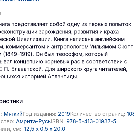
Я
нига представляет собой одну из первых попыток
реконструкции зарождения, развития и краха
еской Цивилизации. Книга написана английским
м, коммерсантом и антропологом Уильямом Скотт
 (1849–1919). Он был теософом, который
ывал концепцию корневых рас в соответствии с
Е.П. Блаватской. Для широкого круга читателей,
ющихся историей Атлантиды.
ристики
:
Мягкий
Год издания:
2019
Количество страниц:
10
ство:
Амрита-Русь
ISBN:
978-5-413-01937-5
иги, см:
12,5
x
0,5
x
20,0