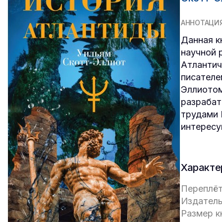
АННОТАЦИ
Данная к
научной 
Атлантич
писателе
Эллиотом
разрабат
трудами 
интересу
Характе
Переплёт
Издатель
Размер кн