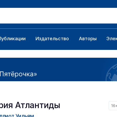
Публикации
Издательство
Авторы
Эле
рия Атлантиды
16
ллиот Уильям