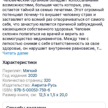
Человеческий организм обладает колоссальными
возможностями, большая часть которых, увы,
остается тайной за семью печатями. Этот огромный
потенциал почему-то внушает человеку страх и
заставляет его всякий раз отворачиваться от самого
себя, что зачастую является причиной заблуждений,
касающихся собственного здоровья. Человек
склонен полагаться на врачей и верить во
всемогущество медикаментов. Между тем с
легкостью снимая с себя ответственность за свое
здоровье, он нарушает внутреннее равновесие, т
...
Читать далее
Характеристики
Переплёт:
Мягкий
Год издания:
2020
Количество страниц:
320
Издательство:
Амрита-Русь
ISBN:
978-5-00053-759-6
Размер книги, см:
12,5
x
1,5
x
20,0
Способы доставки