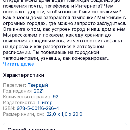
Откуда в моём доме вода? Как люди общались до
появления почты, телефонов и Интернета? Чем
посыпают дороги, чтобы они не были скользкими?
Как в моём доме загораются лампочки? Мы живём в
огромных городах, где можно запросто заблудиться.
Эта книга о том, как устроен город и наш дом в нём.
Мы расскажем и покажем, как еду хранили до
появления холодильников, из чего состоит асфальт
на дорогах и как разобраться в автобусном
расписании. Ты побываешь на городской
теплоцентрали, узнаешь, как консервироват
...
Читать далее
Характеристики
Переплёт:
Твёрдый
Год издания:
2021
Количество страниц:
92
Издательство:
Питер
ISBN:
978-5-00116-296-4
Размер книги, см:
22,0
x
1,0
x
29,9
Способы доставки