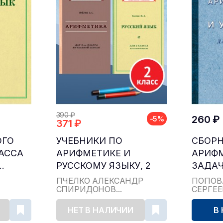
390 ₽
260 ₽
-5%
371 ₽
ОГО
УЧЕБНИКИ ПО
СБОР
ЛАССА
АРИФМЕТИКЕ И
АРИФ
.
РУССКОМУ ЯЗЫКУ, 2
ЗАДАЧ
КЛАСС...
ДЛЯ НА
ПЧЁЛКО АЛЕКСАНДР
ПОПОВ
СПИРИДОНОВ...
СЕРГЕ
НЕТ В НАЛИЧИИ
В