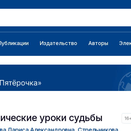
Публикации
Издательство
Авторы
Эле
ические уроки судьбы
16
ва Лариса Александровна, Стрельникова