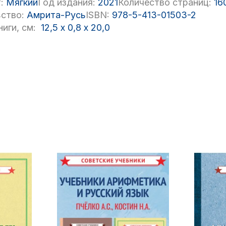
:
Мягкий
Год издания:
2021
Количество страниц:
16
ство:
Амрита-Русь
ISBN:
978-5-413-01503-2
иги, см:
12,5
x
0,8
x
20,0