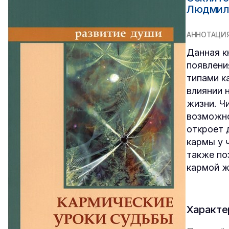
Людмил
АННОТАЦИ
Данная к
появлени
типами к
влиянии 
жизни. Ч
возможно
откроет 
кармы у 
также по
кармой 
Характе