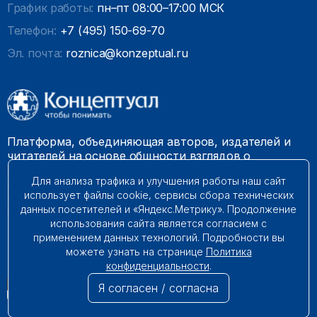
График работы:
пн–пт 08:00–17:00 МСК
Телефон:
+7 (495) 150-69-70
Эл. почта:
roznica@konzeptual.ru
Платформа, объединяющая авторов, издателей и
читателей на основе общности взглядов о
необходимости построения справедливого и
Для анализа трафика и улучшения работы наш сайт
гармоничного мироустройства. Наши книги можно
использует файлы cookie, сервисы сбора технических
встретить на многих книготорговых площадках
данных посетителей и «Яндекс.Метрику». Продолжение
России.
использования сайта является согласием с
применением данных технологий. Подробности вы
© 2009 – 2026. Все права защищены.
можете узнать на странице
Политика
конфиденциальности
.
Я согласен / согласна