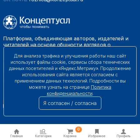
Платформа, объединяющая авторов, издателей и
читателей на основе общности взглядов о
необходимости построения справедливого и
Для анализа трафика и улучшения работы наш сайт
гармоничного мироустройства. Наши книги можно
использует файлы cookie, сервисы сбора технических
встретить на многих книготорговых площадках
данных посетителей и «Яндекс.Метрику». Продолжение
России.
использования сайта является согласием с
применением данных технологий. Подробности вы
© 2009 – 2026. Все права защищены.
можете узнать на странице
Политика
конфиденциальности
.
Я согласен / согласна
0
Главная
Категории
Корзина
Избранное
Профиль