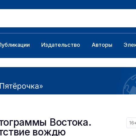
Публикации
Издательство
Авторы
Эле
тограммы Востока.
16
тствие вождю