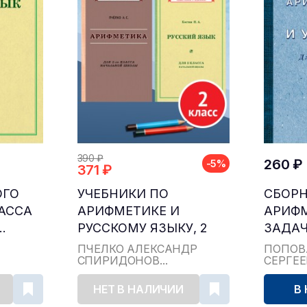
390 ₽
260 ₽
-5%
371 ₽
ОГО
УЧЕБНИКИ ПО
СБОР
ЛАССА
АРИФМЕТИКЕ И
АРИФ
.
РУССКОМУ ЯЗЫКУ, 2
ЗАДАЧ
КЛАСС...
ДЛЯ НА
ПЧЁЛКО АЛЕКСАНДР
ПОПОВ
СПИРИДОНОВ...
СЕРГЕ
НЕТ В НАЛИЧИИ
В