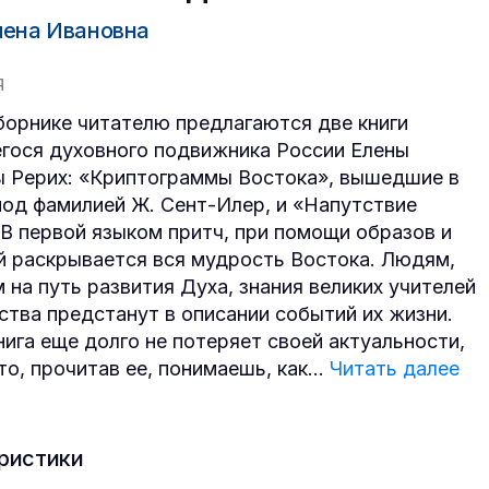
лена Ивановна
Я
борнике читателю предлагаются две книги
ося духовного подвижника России Елены
 Рерих: «Криптограммы Востока», вышедшие в
од фамилией Ж. Сент-Илер, и «Напутствие
В первой языком притч, при помощи образов и
й раскрывается вся мудрость Востока. Людям,
 на путь развития Духа, знания великих учителей
ства предстанут в описании событий их жизни.
нига еще долго не потеряет своей актуальности,
то, прочитав ее, понимаешь, как
...
Читать далее
ристики