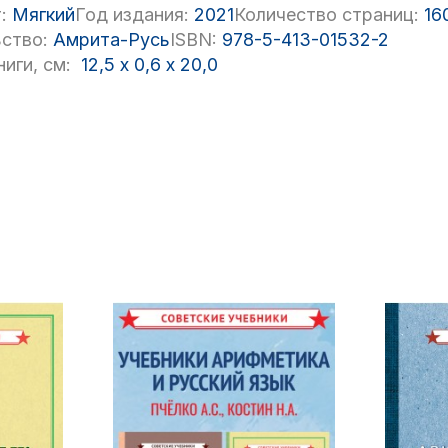
:
Мягкий
Год издания:
2021
Количество страниц:
16
ство:
Амрита-Русь
ISBN:
978-5-413-01532-2
иги, см:
12,5
x
0,6
x
20,0