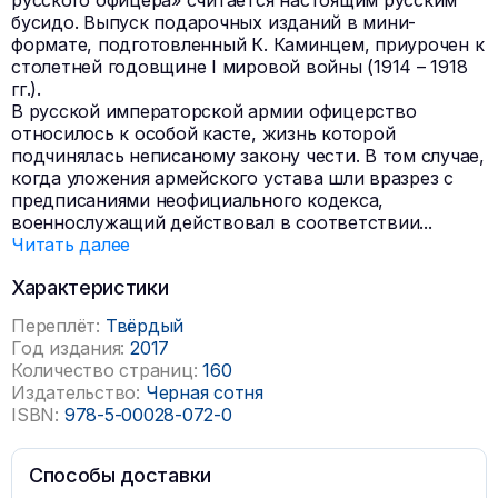
русского офицера» считается настоящим русским
бусидо. Выпуск подарочных изданий в мини-
формате, подготовленный К. Каминцем, приурочен к
столетней годовщине I мировой войны (1914 – 1918
гг.).
В русской императорской армии офицерство
относилось к особой касте, жизнь которой
подчинялась неписаному закону чести. В том случае,
когда уложения армейского устава шли вразрез с
предписаниями неофициального кодекса,
военнослужащий действовал в соответствии
...
Читать далее
Характеристики
Переплёт:
Твёрдый
Год издания:
2017
Количество страниц:
160
Издательство:
Черная сотня
ISBN:
978-5-00028-072-0
Способы доставки