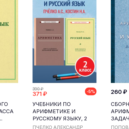
390 ₽
260 ₽
-5%
371 ₽
ОГО
УЧЕБНИКИ ПО
СБОР
ЛАССА
АРИФМЕТИКЕ И
АРИФ
.
РУССКОМУ ЯЗЫКУ, 2
ЗАДАЧ
КЛАСС...
ДЛЯ НА
ПЧЁЛКО АЛЕКСАНДР
ПОПОВ