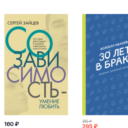
310 ₽
160 ₽
295 ₽