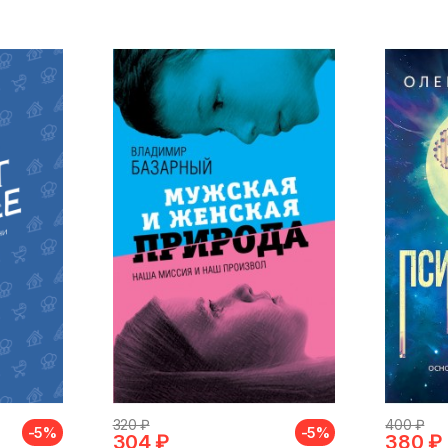
320 ₽
400 ₽
-5%
-5%
304 ₽
380 ₽