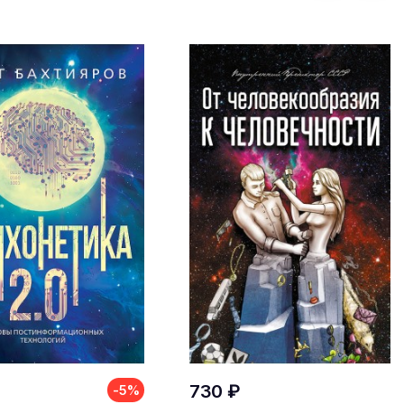
730 ₽
-5%