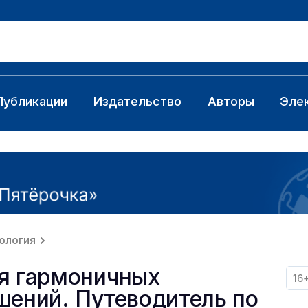
Публикации
Издательство
Авторы
Эле
ология
я гармоничных
16
шений. Путеводитель по