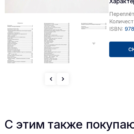
Характе
Переплёт
Количест
ISBN:
978
С
С этим также покупа