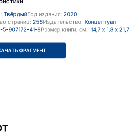
ристики
:
Твёрдый
Год издания:
2020
во страниц:
256
Издательство:
Концептуал
-5-907172-41-8
Размер книги, см:
14,7
x
1,8
x
21,7
КАЧАТЬ ФРАГМЕНТ
ют