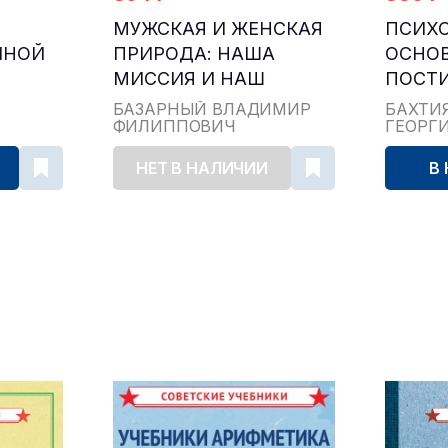
МУЖСКАЯ И ЖЕНСКАЯ
ПСИХО
ЙНОЙ
ПРИРОДА: НАША
ОСНО
МИССИЯ И НАШ
ПОСТ
ПРОИЗВОЛ
ТЕХН
БАЗАРНЫЙ ВЛАДИМИР
БАХТИ
ФИЛИППОВИЧ
ГЕОРГ
НЕТ В НАЛИЧИИ
В