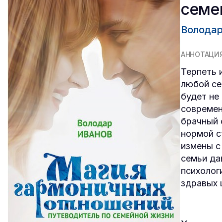
семе
Володар
АННОТАЦИ
Терпеть 
любой се
будет не 
современ
брачный 
нормой с
измены с
семьи да
психолог
здравых 