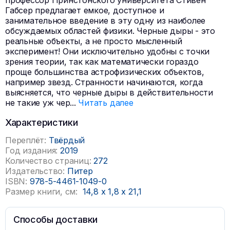
профессор Принстонского университета Стивен
Габсер предлагает емкое, доступное и
занимательное введение в эту одну из наиболее
обсуждаемых областей физики. Черные дыры - это
реальные объекты, а не просто мысленный
эксперимент! Они исключительно удобны с точки
зрения теории, так как математически гораздо
проще большинства астрофизических объектов,
например звезд. Странности начинаются, когда
выясняется, что черные дыры в действительности
не такие уж чер
...
Читать далее
Характеристики
Переплёт:
Твёрдый
Год издания:
2019
Количество страниц:
272
Издательство:
Питер
ISBN:
978-5-4461-1049-0
Размер книги, см:
14,8
x
1,8
x
21,1
Способы доставки