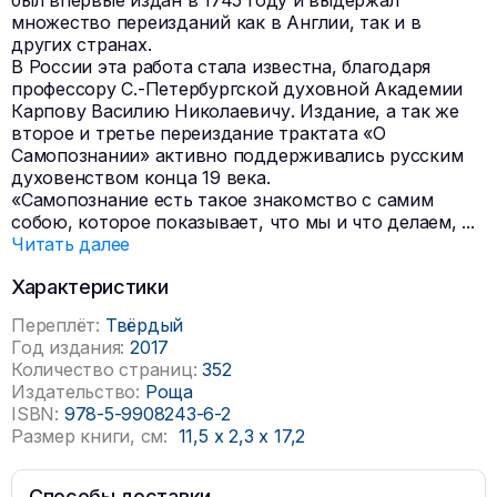
был впервые издан в 1745 году и выдержал
множество переизданий как в Англии, так и в
других странах.
В России эта работа стала известна, благодаря
профессору С.-Петербургской духовной Академии
Карпову Василию Николаевичу. Издание, а так же
второе и третье переиздание трактата «О
Самопознании» активно поддерживались русским
духовенством конца 19 века.
«Самопознание есть такое знакомство с самим
собою, которое показывает, что мы и что делаем,
...
Читать далее
Характеристики
Переплёт:
Твёрдый
Год издания:
2017
Количество страниц:
352
Издательство:
Роща
ISBN:
978-5-9908243-6-2
Размер книги, см:
11,5
x
2,3
x
17,2
Способы доставки