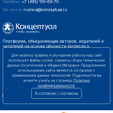
Телефон:
+7 (495) 150-69-70
Эл. почта:
roznica@konzeptual.ru
Платформа, объединяющая авторов, издателей и
читателей на основе общности взглядов о
необходимости построения справедливого и
Для анализа трафика и улучшения работы наш сайт
гармоничного мироустройства. Наши книги можно
использует файлы cookie, сервисы сбора технических
встретить на многих книготорговых площадках
данных посетителей и «Яндекс.Метрику». Продолжение
России.
использования сайта является согласием с
применением данных технологий. Подробности вы
© 2009 – 2026. Все права защищены.
можете узнать на странице
Политика
конфиденциальности
.
Я согласен / согласна