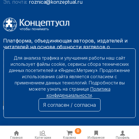
Эл. почта:
roznica@konzeptual.ru
Платформа, объединяющая авторов, издателей и
читателей на основе общности взглядов о
необходимости построения справедливого и
Для анализа трафика и улучшения работы наш сайт
гармоничного мироустройства. Наши книги можно
использует файлы cookie, сервисы сбора технических
встретить на многих книготорговых площадках
данных посетителей и «Яндекс.Метрику». Продолжение
России.
использования сайта является согласием с
применением данных технологий. Подробности вы
© 2009 – 2026. Все права защищены.
можете узнать на странице
Политика
конфиденциальности
.
Я согласен / согласна
0
Главная
Категории
Корзина
Избранное
Профиль