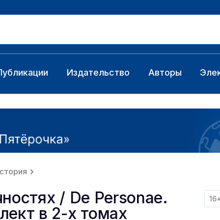
Публикации
Издательство
Авторы
Эле
стория
ностях / De Personae.
16
лект в 2-x томах