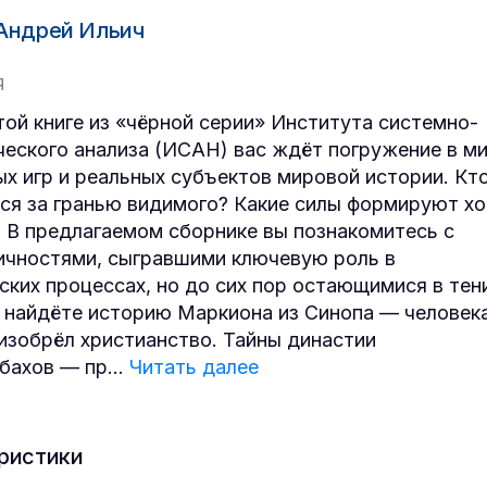
Андрей Ильич
Я
той книге из «чёрной серии» Института системно-
ческого анализа (ИСАН) вас ждёт погружение в м
ых игр и реальных субъектов мировой истории. Кт
ся за гранью видимого? Какие силы формируют х
 В предлагаемом сборнике вы познакомитесь с
ичностями, сыгравшими ключевую роль в
ских процессах, но до сих пор остающимися в тен
 найдёте историю Маркиона из Синопа — человека
изобрёл христианство. Тайны династии
бахов — пр
...
Читать далее
ристики