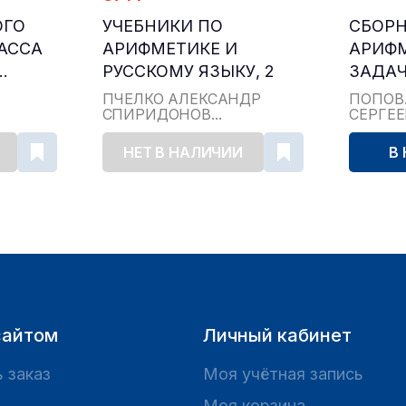
ОГО
УЧЕБНИКИ ПО
СБОР
ЛАССА
АРИФМЕТИКЕ И
АРИФ
.
РУССКОМУ ЯЗЫКУ, 2
ЗАДАЧ
КЛАСС...
ДЛЯ НА
ПЧЁЛКО АЛЕКСАНДР
ПОПОВ
СПИРИДОНОВ...
СЕРГЕ
НЕТ В НАЛИЧИИ
В
сайтом
Личный кабинет
 заказ
Моя учётная запись
Моя корзина