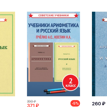
390 ₽
260 ₽
-5%
371 ₽