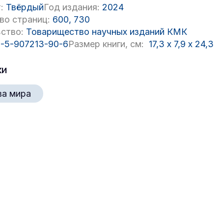
:
Твёрдый
Год издания:
2024
во страниц:
600, 730
ство:
Товарищество научных изданий КМК
-5-907213-90-6
Размер книги, см:
17,3
x
7,9
x
24,3
ки
ва мира