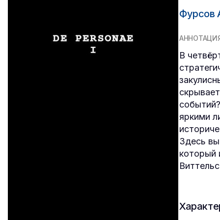
Фурсов 
АННОТАЦИ
В четвёр
стратеги
закулисн
скрывает
событий?
яркими л
историче
Здесь вы
который 
Виттельс
Характе