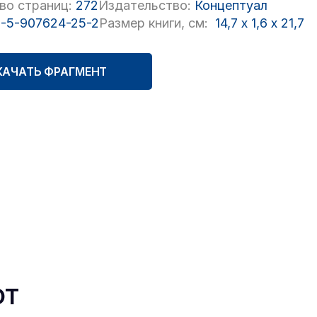
во страниц:
272
Издательство:
Концептуал
-5-907624-25-2
Размер книги, см:
14,7
x
1,6
x
21,7
КАЧАТЬ ФРАГМЕНТ
ют