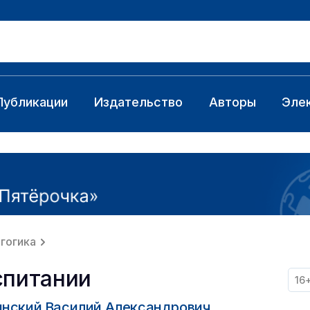
Публикации
Издательство
Авторы
Эле
гогика
спитании
16
нский Василий Александрович