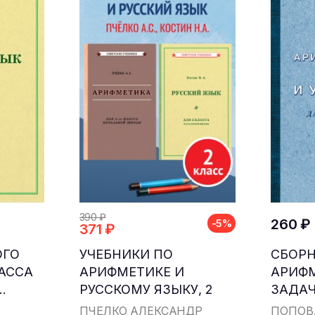
390 ₽
260 ₽
-5%
371 ₽
ОГО
УЧЕБНИКИ ПО
СБОР
ЛАССА
АРИФМЕТИКЕ И
АРИФ
.
РУССКОМУ ЯЗЫКУ, 2
ЗАДАЧ
КЛАСС...
ДЛЯ НА
ПЧЁЛКО АЛЕКСАНДР
ПОПОВ