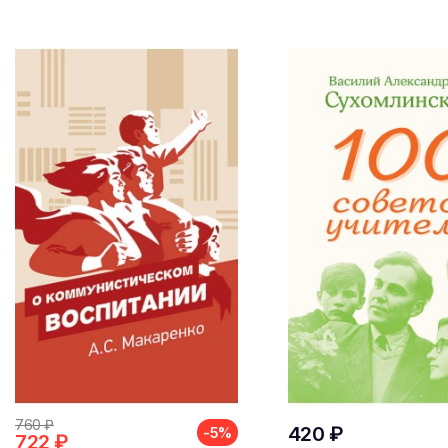
760 ₽
420 ₽
-5%
722 ₽