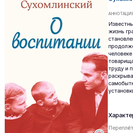
АННОТАЦИ
Известны
жизнь гр
становле
продолже
человеке
товарища
труду и 
раскрыва
самобытн
установк
Характе
Переплёт