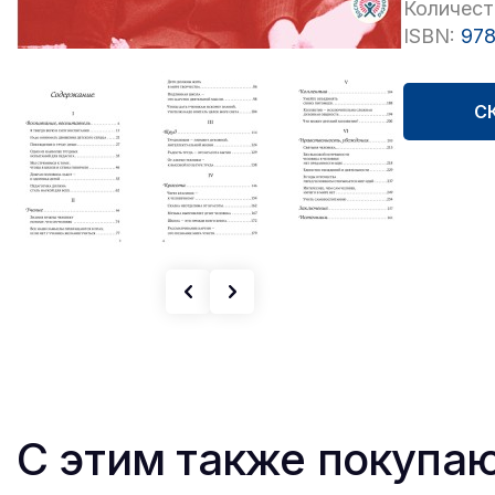
Количест
ISBN:
978
С
С этим также покупа