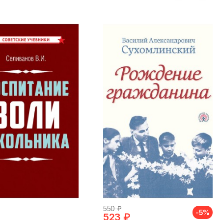
550 ₽
-5%
523 ₽