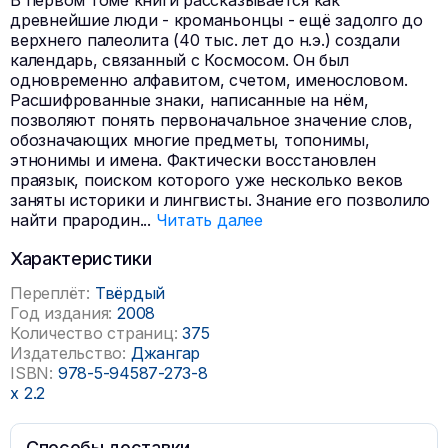
В первом томе книги рассказывается как
древнейшие люди - кроманьонцы - ещё задолго до
верхнего палеолита (40 тыс. лет до н.э.) создали
календарь, связанный с Космосом. Он был
одновременно алфавитом, счетом, именословом.
Расшифрованные знаки, написанные на нём,
позволяют понять первоначальное значение слов,
обозначающих многие предметы, топонимы,
этнонимы и имена. Фактически восстановлен
праязык, поиском которого уже несколько веков
заняты историки и лингвисты. Знание его позволило
найти прародин
...
Читать далее
Характеристики
Переплёт:
Твёрдый
Год издания:
2008
Количество страниц:
375
Издательство:
Джангар
ISBN:
978-5-94587-273-8
x
2.2
Способы доставки