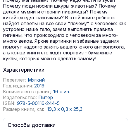
Почему мы зеваем? Почему надо чистить зубы?
Почему люди носили шкуры животных? Почему
делали мумии и строили пирамиды? Почему
китайцы едят палочками? В этой книге ребёнок
найдёт ответы на все свои "почему" о человеке: как
устроено наше тело, зачем выполнять правила
гигиены, что происходило с человеком за много-
много веков. Яркие картинки и забавные задания
помогут надолго занять вашего юного антрополога,
а в конце книги его ждёт сюрприз - бумажные
куклы, которых можно сделать самому!
Характеристики
Переплёт:
Мягкий
Год издания:
2019
Количество страниц:
16 с ил.
Издательство:
Питер
ISBN:
978-5-00116-244-5
Размер книги, см:
19,3
x
0,3
x
25,3
Способы доставки