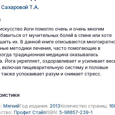
 Сахаровой Т.А.
Я
искусство йоги помогло очень и очень многим
бавиться от мучительных болей в спине или хотя
шить их. В данной книге описываются многократн
ные методики лечения, часто помогающие в
 когда традиционная медицина оказывалась
а. Йога укрепляет, оздоравливает и усиливает вес
, включая пищеварительную систему и половые
а также успокаивает разум и снимает стресс.
ристики
:
Мягкий
Год издания:
2013
Количество страниц:
16
ство:
Профит Стайл
ISBN:
5-98857-239-1