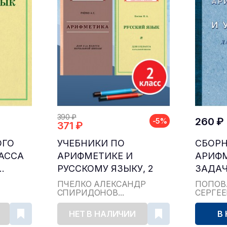
390 ₽
260 ₽
-5%
371 ₽
ОГО
УЧЕБНИКИ ПО
СБОР
ЛАССА
АРИФМЕТИКЕ И
АРИФ
.
РУССКОМУ ЯЗЫКУ, 2
ЗАДАЧ
КЛАСС...
ДЛЯ НА
ПЧЁЛКО АЛЕКСАНДР
ПОПОВ
СПИРИДОНОВ...
СЕРГЕ
НЕТ В НАЛИЧИИ
В