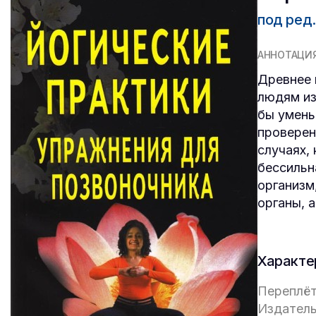
под ред.
АННОТАЦИ
Древнее 
людям из
бы умень
проверен
случаях,
бессильн
организм
органы, 
Характе
Переплёт
Издатель