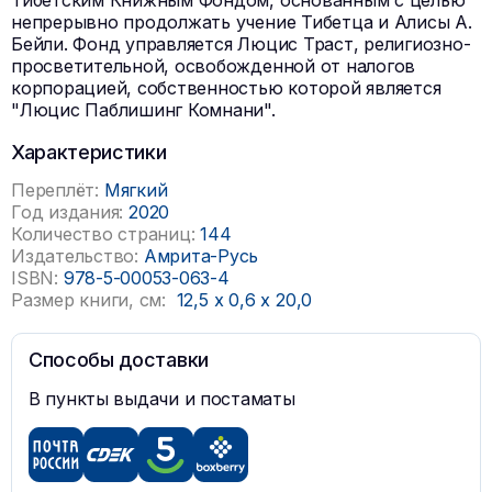
Тибетским Книжным Фондом, основанным с целью
непрерывно продолжать учение Тибетца и Алисы А.
Бейли. Фонд управляется Люцис Траст, религиозно-
просветительной, освобожденной от налогов
корпорацией, собственностью которой является
"Люцис Паблишинг Комнани".
Характеристики
Переплёт:
Мягкий
Год издания:
2020
Количество страниц:
144
Издательство:
Амрита-Русь
ISBN:
978-5-00053-063-4
Размер книги, см:
12,5
x
0,6
x
20,0
Способы доставки
В пункты выдачи и постаматы