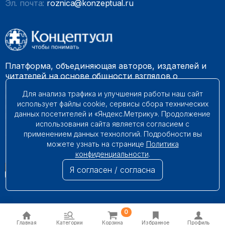
Эл. почта:
roznica@konzeptual.ru
Платформа, объединяющая авторов, издателей и
читателей на основе общности взглядов о
необходимости построения справедливого и
Для анализа трафика и улучшения работы наш сайт
гармоничного мироустройства. Наши книги можно
использует файлы cookie, сервисы сбора технических
встретить на многих книготорговых площадках
данных посетителей и «Яндекс.Метрику». Продолжение
России.
использования сайта является согласием с
применением данных технологий. Подробности вы
© 2009 – 2026. Все права защищены.
можете узнать на странице
Политика
конфиденциальности
.
Я согласен / согласна
0
Главная
Категории
Корзина
Избранное
Профиль