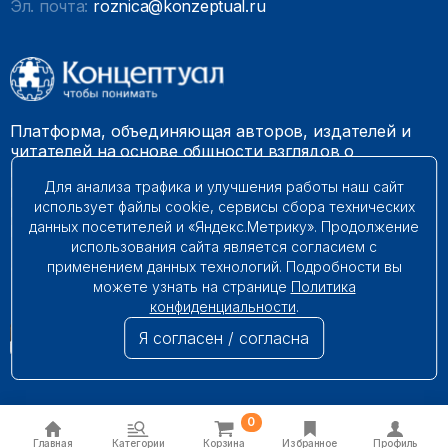
Эл. почта:
roznica@konzeptual.ru
Платформа, объединяющая авторов, издателей и
читателей на основе общности взглядов о
необходимости построения справедливого и
Для анализа трафика и улучшения работы наш сайт
гармоничного мироустройства. Наши книги можно
использует файлы cookie, сервисы сбора технических
встретить на многих книготорговых площадках
данных посетителей и «Яндекс.Метрику». Продолжение
России.
использования сайта является согласием с
применением данных технологий. Подробности вы
© 2009 – 2026. Все права защищены.
можете узнать на странице
Политика
конфиденциальности
.
Я согласен / согласна
0
Главная
Категории
Корзина
Избранное
Профиль