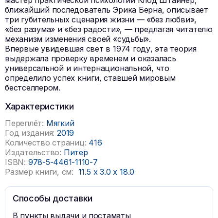
мастер практической психологии Клод Штайнер,
ближайший последователь Эрика Берна, описывает
три губительных сценария жизни — «без любви»,
«без разума» и «без радости», — предлагая читателю
механизм изменения своей «судьбы».
Впервые увидевшая свет в 1974 году, эта теория
выдержала проверку временем и оказалась
универсальной и интернациональной, что
определило успех книги, ставшей мировым
бестселлером.
Характеристики
Переплёт:
Мягкий
Год издания:
2019
Количество страниц:
416
Издательство:
Питер
ISBN:
978-5-4461-1110-7
Размер книги, см:
11.5
x
3.0
x
18.0
Способы доставки
В пункты выдачи и постаматы