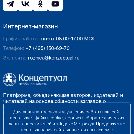
Интернет-магазин
График работы:
пн–пт 08:00–17:00 МСК
Телефон:
+7 (495) 150-69-70
Эл. почта:
roznica@konzeptual.ru
Платформа, объединяющая авторов, издателей и
читателей на основе общности взглядов о
необходимости построения справедливого и
Для анализа трафика и улучшения работы наш сайт
гармоничного мироустройства. Наши книги можно
использует файлы cookie, сервисы сбора технических
встретить на многих книготорговых площадках
данных посетителей и «Яндекс.Метрику». Продолжение
России.
использования сайта является согласием с