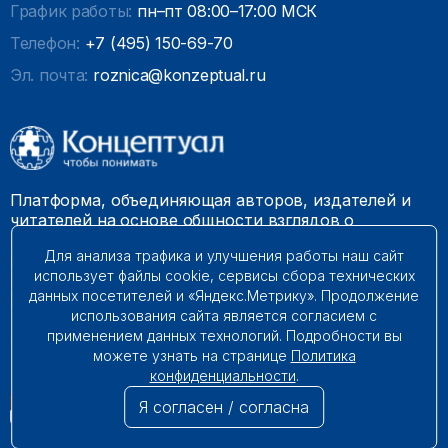
График работы:
пн–пт 08:00–17:00 МСК
Телефон:
+7 (495) 150-69-70
Эл. почта:
roznica@konzeptual.ru
Платформа, объединяющая авторов, издателей и
читателей на основе общности взглядов о
необходимости построения справедливого и
Для анализа трафика и улучшения работы наш сайт
гармоничного мироустройства. Наши книги можно
использует файлы cookie, сервисы сбора технических
встретить на многих книготорговых площадках
данных посетителей и «Яндекс.Метрику». Продолжение
России.
использования сайта является согласием с
применением данных технологий. Подробности вы
© 2009 – 2026. Все права защищены.
можете узнать на странице
Политика
конфиденциальности
.
Я согласен / согласна