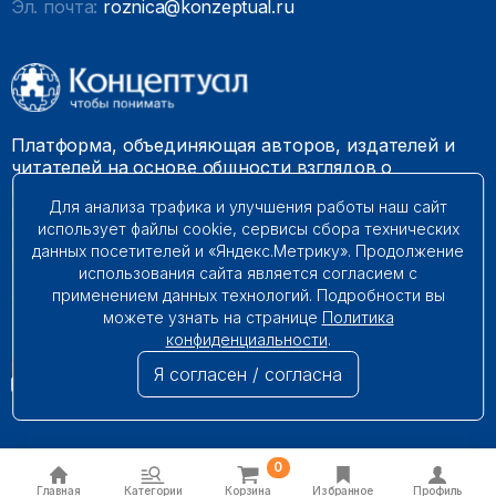
Эл. почта:
roznica@konzeptual.ru
Платформа, объединяющая авторов, издателей и
читателей на основе общности взглядов о
необходимости построения справедливого и
Для анализа трафика и улучшения работы наш сайт
гармоничного мироустройства. Наши книги можно
использует файлы cookie, сервисы сбора технических
встретить на многих книготорговых площадках
данных посетителей и «Яндекс.Метрику». Продолжение
России.
использования сайта является согласием с
применением данных технологий. Подробности вы
© 2009 – 2026. Все права защищены.
можете узнать на странице
Политика
конфиденциальности
.
Я согласен / согласна
0
Главная
Категории
Корзина
Избранное
Профиль