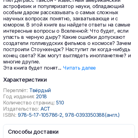
Нил Деграсс Тайсон - известный американский
астрофизик и популяризатор науки, обладающий
особым даром рассказывать о самых сложных
научных вопросах понятно, захватывающе и с
юмором. В этой книге вы найдете ответы на самые
интересные вопросы о Вселенной: Что будет, если
упасть в черную дыру? Какие ошибки допускают
создатели голливудских фильмов о космосе? Зачем
построили Стоунхендж? Наступит ли когда-нибудь
конец света? Как могут выглядеть инопланетяне? и
многие другие.
Эта книга будет понят
...
Читать далее
Характеристики
Переплёт:
Твёрдый
Год издания:
2018
Количество страниц:
510
Издательство:
АСТ
ISBN:
978-5-17-105786-2, 978-0393350388(англ.)
Способы доставки