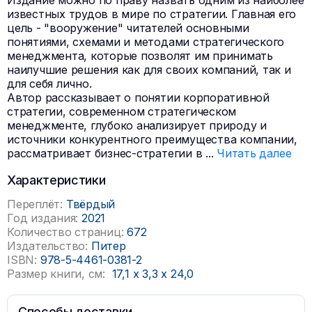
Издание можно по праву назвать одним из наиболее
известных трудов в мире по стратегии. Главная его
цель - "вооружение" читателей основными
понятиями, схемами и методами стратегического
менеджмента, которые позволят им принимать
наилучшие решения как для своих компаний, так и
для себя лично.
Автор рассказывает о понятии корпоративной
стратегии, современном стратегическом
менеджменте, глубоко анализирует природу и
источники конкурентного преимущества компании,
рассматривает бизнес-стратегии в
...
Читать далее
Характеристики
Переплёт:
Твёрдый
Год издания:
2021
Количество страниц:
672
Издательство:
Питер
ISBN:
978-5-4461-0381-2
Размер книги, см:
17,1
x
3,3
x
24,0
Способы доставки