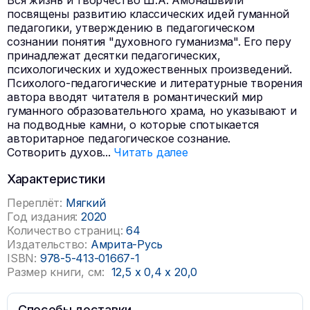
Вся жизнь и творчество Ш.А. Амонашвили
посвящены развитию классических идей гуманной
педагогики, утверждению в педагогическом
сознании понятия "духовного гуманизма". Его перу
принадлежат десятки педагогических,
психологических и художественных произведений.
Психолого-педагогические и литературные творения
автора вводят читателя в романтический мир
гуманного образовательного храма, но указывают и
на подводные камни, о которые спотыкается
авторитарное педагогическое сознание.
Сотворить духов
...
Читать далее
Характеристики
Переплёт:
Мягкий
Год издания:
2020
Количество страниц:
64
Издательство:
Амрита-Русь
ISBN:
978-5-413-01667-1
Размер книги, см:
12,5
x
0,4
x
20,0
Способы доставки