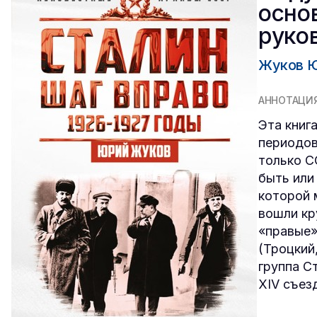
осно
руко
Жуков Ю
АННОТАЦИ
Эта книг
периодов
только С
быть или
которой 
вошли кр
«правые»
(Троцкий
группа С
XIV съез