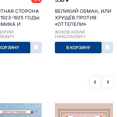
350 ₽
ТНАЯ СТОРОНА
ВЕЛИКИЙ ОБМАН, ИЛИ
1923-1925 ГОДЫ.
ХРУЩЁВ ПРОТИВ
ОМИКА И
«ОТТЕПЕЛИ»
ТИЧЕСКАЯ
 ЮРИЙ
ЖУКОВ ЮРИЙ
АЕВИЧ
НИКОЛАЕВИЧ
А В СССР
 КОРЗИНУ
В КОРЗИНУ