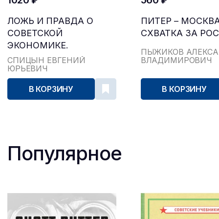
1020 ₽
560 ₽
ЛОЖЬ И ПРАВДА О
ПИТЕР – МОСКВА
СОВЕТСКОЙ
СХВАТКА ЗА РО
ЭКОНОМИКЕ.
ПЫЖИКОВ АЛЕКС
СОВЕТСКАЯ ДЕРЖАВА
СПИЦЫН ЕВГЕНИЙ
ВЛАДИМИРОВИЧ
ЮРЬЕВИЧ
В 1945-1985 ГГ.
В КОРЗИНУ
В КОРЗИНУ
Популярное