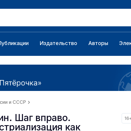
Публикации
Издательство
Авторы
Эле
сии и СССР
ин. Шаг вправо.
16
стриализация как