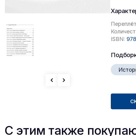
Характе
Переплёт
Количест
ISBN:
978
Подбор
Истор
С
С этим также покупа