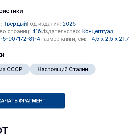
ристики
:
Твёрдый
Год издания:
2025
во страниц:
416
Издательство:
Концептуал
-5-907172-81-4
Размер книги, см:
14,5
x
2,5
x
21,7
ки
ия СССР
Настоящий Сталин
КАЧАТЬ ФРАГМЕНТ
ют