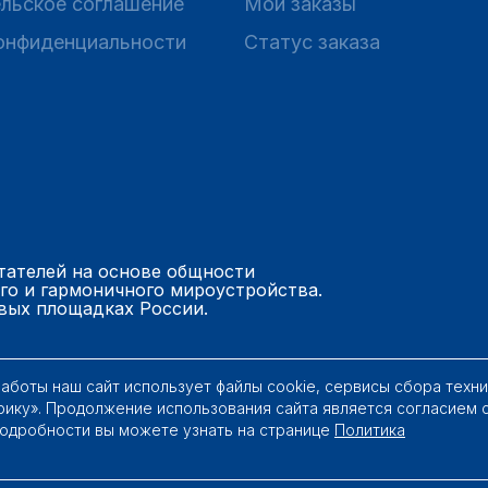
льское соглашение
Мои заказы
онфиденциальности
Статус заказа
тателей на основе общности
го и гармоничного мироустройства.
вых площадках России.
работы наш сайт использует файлы cookie, сервисы сбора техн
рику». Продолжение использования сайта является согласием 
Подробности вы можете узнать на странице
Политика