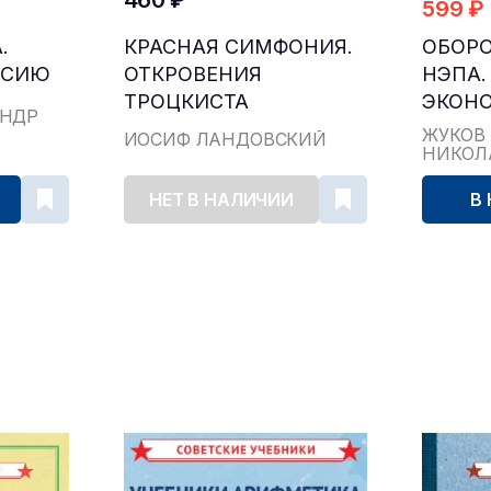
460 ₽
599 ₽
.
КРАСНАЯ СИМФОНИЯ.
ОБОРО
ССИЮ
ОТКРОВЕНИЯ
НЭПА. 
ТРОЦКИСТА
ЭКОН
АНДР
РАКОВСКОГО
ПОЛИ
ЖУКОВ
ИОСИФ ЛАНДОВСКИЙ
НИКОЛ
БОРЬБ
НЕТ В НАЛИЧИИ
В